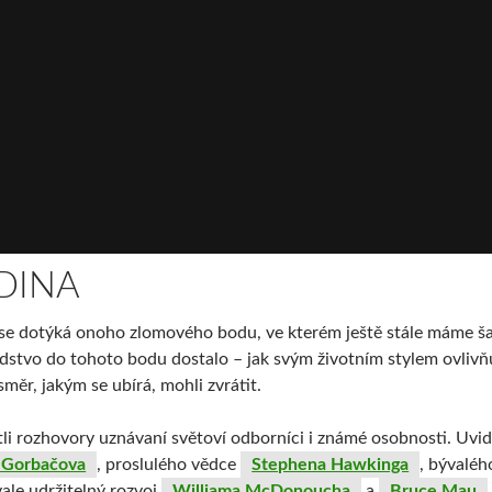
DINA
 se dotýká onoho zlomového bodu, ve kterém ještě stále máme ša
lidstvo do tohoto bodu dostalo – jak svým životním stylem ovl
měr, jakým se ubírá, mohli zvrátit.
li rozhovory uznávaní světoví odborníci i známé osobnosti. Uvid
 Gorbačova
, proslulého vědce
Stephena Hawkinga
, bývaléh
ale udržitelný rozvoj
Williama McDonoucha
a
Bruce Mau