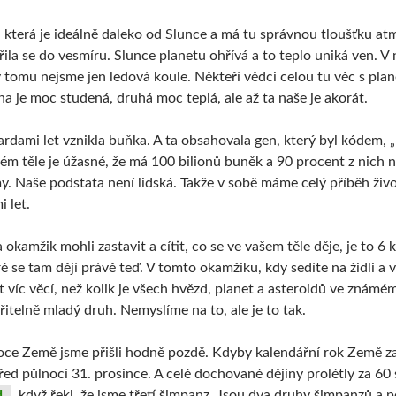
 která je ideálně daleko od Slunce a má tu správnou tloušťku atm
řila se do vesmíru. Slunce planetu ohřívá a to teplo uniká ven. V 
y tomu nejsme jen ledová koule. Někteří vědci celou tu věc s pla
na je moc studená, druhá moc teplá, ale až ta naše je akorát.
ardami let vznikla buňka. A ta obsahovala gen, který byl kódem,
ském těle je úžasné, že má 100 bilionů buněk a 90 procent z nich 
. Naše podstata není lidská. Takže v sobě máme celý příběh živo
i let.
 okamžik mohli zastavit a cítit, co se ve vašem těle děje, je to 6 
ré se tam dějí právě teď. V tomto okamžiku, kdy sedíte na židli a
t víc věcí, než kolik je všech hvězd, planet a asteroidů ve znám
řitelně mladý druh. Nemyslíme na to, ale je to tak.
ce Země jsme přišli hodně pozdě. Kdyby kalendářní rok Země zača
řed půlnocí 31. prosince. A celé dochované dějiny prolétly za 6
d
, když řekl, že jsme třetí šimpanz. Jsou dva druhy šimpanzů a