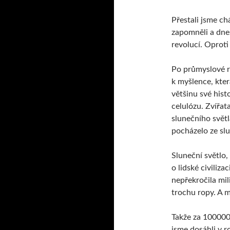
Přestali jsme ch
zapomněli a dnes
revolucí. Oprot
Po průmyslové re
k myšlence, kte
většinu své histo
celulózu. Zvířata
slunečního světl
pocházelo ze sl
Sluneční světlo
o lidské civiliza
nepřekročila mil
trochu ropy. A m
Takže za 100000 
jsme dosáhli v r