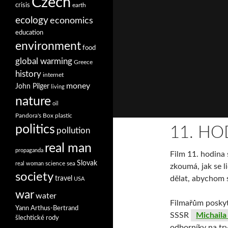
Czech
crisis
earth
ecology
economics
education
environment
food
global warming
Greece
history
internet
money
John Pilger
living
nature
oil
Pandora's Box
plastic
politics
11. HO
pollution
real man
propaganda
Film 11. hodina
Slovak
science
sea
real woman
zkoumá, jak se 
society
travel
dělat, abychom s
USA
war
water
Filmařům poskyt
Yann Arthus-Bertrand
SSSR
Michaila
šlechtické rody
odborníky na trv