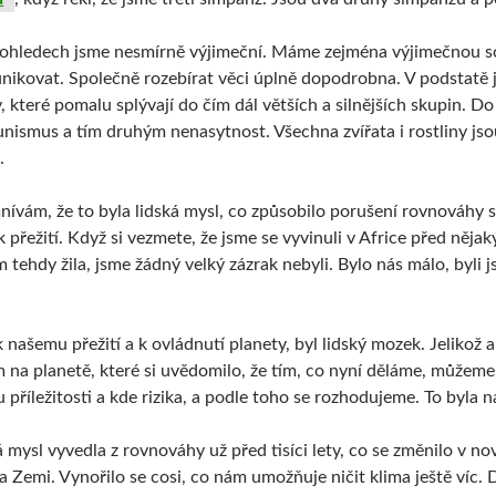
 ohledech jsme nesmírně výjimeční. Máme zejména výjimečnou s
ikovat. Společně rozebírat věci úplně dopodrobna. V podstatě 
, které pomalu splývají do čím dál větších a silnějších skupin. D
nismus a tím druhým nenasytnost. Všechna zvířata i rostliny jsou 
.
nívám, že to byla lidská mysl, co způsobilo porušení rovnováhy
 k přežití. Když si vezmete, že jsme se vyvinuli v Africe před něj
am tehdy žila, jsme žádný velký zázrak nebyli. Bylo nás málo, byli
 k našemu přežití a k ovládnutí planety, byl lidský mozek. Jelikož
m na planetě, které si uvědomilo, že tím, co nyní děláme, můžem
u příležitosti a kde rizika, a podle toho se rozhodujeme. To byla na
 mysl vyvedla z rovnováhy už před tisíci lety, co se změnilo v no
na Zemi. Vynořilo se cosi, co nám umožňuje ničit klima ještě víc.