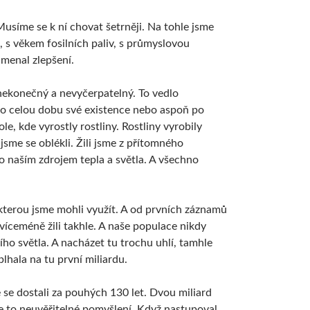
 Musíme se k ní chovat šetrněji. Na tohle jsme
m, s věkem fosilních paliv, s průmyslovou
amenal zlepšení.
 nekonečný a nevyčerpatelný. To vedlo
Po celou dobu své existence nebo aspoň po
le, kde vyrostly rostliny. Rostliny vyrobily
e jsme se oblékli. Žili jsme z přítomného
o naším zdrojem tepla a světla. A všechno
kterou jsme mohli využít. A od prvních záznamů
e víceméně žili takhle. A naše populace nikdy
ího světla. A nacházet tu trochu uhlí, tamhle
hala na tu první miliardu.
e se dostali za pouhých 130 let. Dvou miliard
Je to neuvěřitelné pomyšlení. Když nastupoval