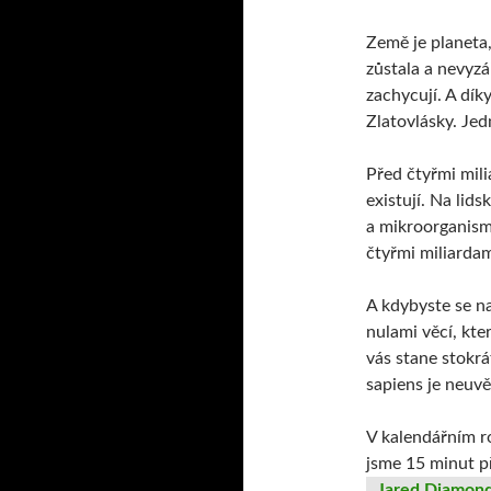
Země je planeta,
zůstala a nevyzá
zachycují. A dík
Zlatovlásky. Jed
Před čtyřmi mili
existují. Na lid
a mikroorganismy
čtyřmi miliardam
A kdybyste se na
nulami věcí, kte
vás stane stokrá
sapiens je neuvě
V kalendářním ro
jsme 15 minut p
Jared Diamon