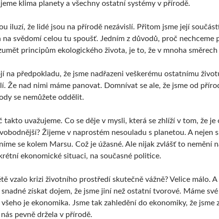
ujeme klima planety a všechny ostatní systémy v přírodě.
ou iluzí, že lidé jsou na přírodě nezávislí. Přitom jsme její součá
na svědomí celou tu spoušť. Jedním z důvodů, proč nechceme po
umět principům ekologického života, je to, že v mnoha směrech 
ojí na předpokladu, že jsme nadřazeni veškerému ostatnímu život
lí. Že nad nimi máme panovat. Domnívat se ale, že jsme od přír
rody se nemůžete oddělit.
č takto uvažujeme. Co se děje v mysli, která se zhlíží v tom, že j
 svobodnější? Žijeme v naprostém nesouladu s planetou. A nejen s
íme se kolem Marsu. Což je úžasné. Ale nijak zvlášť to nemění ná
rétní ekonomické situaci, na současné politice.
ětě vzalo krizi životního prostředí skutečně vážně? Velice málo.
e snadné získat dojem, že jsme jiní než ostatní tvorové. Máme své
ze všeho je ekonomika. Jsme tak zahledění do ekonomiky, že jsm
nás pevně držela v přírodě.