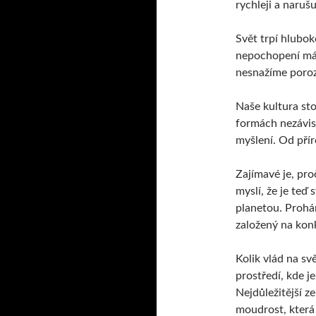
rychleji a naruš
Svět trpí hlubok
nepochopení má 
nesnažíme poroz
Naše kultura st
formách nezávis
myšlení. Od pří
Zajímavé je, pro
myslí, že je teď
planetou. Prohán
založený na konk
Kolik vlád na sv
prostředí, kde j
Nejdůležitější 
moudrost, která 