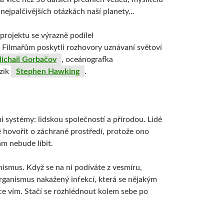
 nejpalčivějších otázkách naší planety…
rojektu se výrazně podílel
 Filmařům poskytli rozhovory uznávaní světoví
ichail Gorbačov
, oceánografka
yzik
Stephen Hawking
.
i systémy: lidskou společností a přírodou. Lidé
é hovořit o záchraně prostředí, protože ono
ám nebude líbit.
ismus. Když se na ni podíváte z vesmíru,
 organismus nakažený infekcí, která se nějakým
ce vím. Stačí se rozhlédnout kolem sebe po