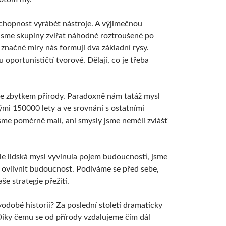
chopnost vyrábět nástroje. A výjimečnou
jsme skupiny zvířat náhodně roztroušené po
o značné míry nás formují dva základní rysy.
oportunističtí tvorové. Dělají, co je třeba
 se zbytkem přírody. Paradoxně nám tatáž mysl
akými 150000 lety a ve srovnání s ostatními
 jsme poměrně malí, ani smysly jsme neměli zvlášť
 ale lidská mysl vyvinula pojem budoucnosti, jsme
e ovlivnit budoucnost. Podíváme se před sebe,
še strategie přežití.
vodobé historii? Za poslední století dramaticky
 Díky čemu se od přírody vzdalujeme čím dál