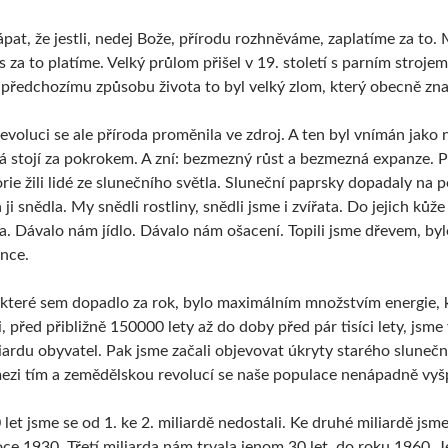
ápat, že jestli, nedej Bože, přírodu rozhněváme, zaplatíme za to.
 za to platíme. Velký průlom přišel v 19. století s parním stroje
i předchozímu způsobu života to byl velký zlom, který obecně zn
voluci se ale příroda proměnila ve zdroj. A ten byl vnímán jako
rá stojí za pokrokem. A zní: bezmezný růst a bezmezná expanze. 
rie žili lidé ze slunečního světla. Sluneční paprsky dopadaly na po
 ji snědla. My snědli rostliny, snědli jsme i zvířata. Do jejich kůž
a. Dávalo nám jídlo. Dávalo nám ošacení. Topili jsme dřevem, byl
unce.
, které sem dopadlo za rok, bylo maximálním množstvím energie, 
ci, před přibližně 150000 lety až do doby před pár tisíci lety, jsm
iardu obyvatel. Pak jsme začali objevovat úkryty starého slunečn
ezi tím a zemědělskou revolucí se naše populace nenápadně vyšpl
let jsme se od 1. ke 2. miliardě nedostali. Ke druhé miliardě jsm
oce 1930. Třetí miliarda nám trvala jenom 30 let, do roku 1960. 