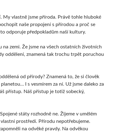
stí. My vlastně jsme příroda. Právě tohle hluboké
chopit naše propojení s přírodou a proč se
to odporuje předpokladům naší kultury.
u na zemi. Že jsme na všech ostatních životních
ody oddělení, znamená tak trochu trpět poruchou
e oddělená od přírody? Znamená to, že si člověk
 planetou… I s vesmírem za ní. Už jsme daleko za
š přístup. Náš přístup je totiž sobecký,
 A Spojené státy rozhodně ne. Žijeme v umělém
 vlastní prostředí. Přírodu nepotřebujeme.
e zapomněli na odvěké pravdy. Na odvěkou