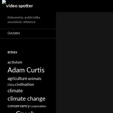
Search
Dokumenty, publicistika,
souvislosti, reference
ÚVODEM
ŠTÍTKY
activism
Adam Curtis
agriculture
animals
civilisation
China
climate
climate change
conservancy
corporation