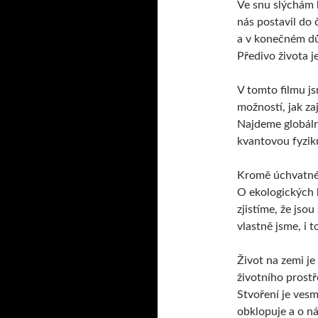
Ve snu slýchám b
nás postavil do
a v konečném dů
Předivo života j
V tomto filmu j
možností, jak za
Najdeme globální
kvantovou fyziku
Kromě úchvatnéh
O ekologických k
zjistíme, že jso
vlastně jsme, i
Život na zemi je
životního prostř
Stvoření je vesm
obklopuje a o ná