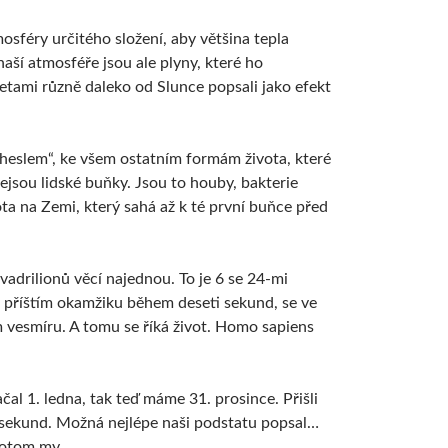
osféry určitého složení, aby většina tepla
naší atmosféře jsou ale plyny, které ho
netami různě daleko od Slunce popsali jako efekt
 „heslem“, ke všem ostatním formám života, které
nejsou lidské buňky. Jsou to houby, bakterie
ta na Zemi, který sahá až k té první buňce před
kvadrilionů věcí najednou. To je 6 se 24-mi
 v příštím okamžiku během deseti sekund, se ve
ém vesmíru. A tomu se říká život. Homo sapiens
l 1. ledna, tak teď máme 31. prosince. Přišli
0 sekund. Možná nejlépe naši podstatu popsal…
 potom my.