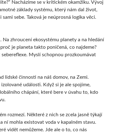
díte?“ Nacházíme se v kritickém okamžiku. Vývoj
amotné základy systému, který nám dal život,
 sami sebe. Taková je neúprosná logika věci.
a. Na zhroucení ekosystému planety a na hledání
 proč je planeta takto poničená, co najdeme?
ost sebereflexe. Myslí schopnou prozkoumávat
d lidské činnosti na náš domov, na Zemi.
zolované události. Když si je ale spojíme,
globálního chápání, které bere v úvahu to, kdo
vu.
ém rozmezí. Některé z nich se zcela jasně týkají
na ní mohla existovat voda v kapalném stavu.
teré vidět nemůžeme. Jde ale o to, co nás