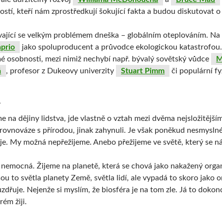
stí, kteří nám zprostředkují šokující fakta a budou diskutovat o
jící se velkým problémem dneška – globálním oteplováním. Na p
prio
jako spoluproducent a průvodce ekologickou katastrofou.
mé osobnosti, mezi nimiž nechybí např. bývalý sovětský vůdce
M
á
, profesor z Dukeovy univerzity
Stuart Pimm
či populární f
A
 na dějiny lidstva, jde vlastně o vztah mezi dvěma nejsložitějším
v rovnováze s přírodou, jinak zahynuli. Je však poněkud nesmysln
ije. My možná nepřežijeme. Anebo přežijeme ve světě, který se n
 nemocná. Žijeme na planetě, která se chová jako nakažený organ
Jsou to světla planety Země, světla lidí, ale vypadá to skoro jako
řuje. Nejenže si myslím, že biosféra je na tom zle. Já to dokon
rém žiji.