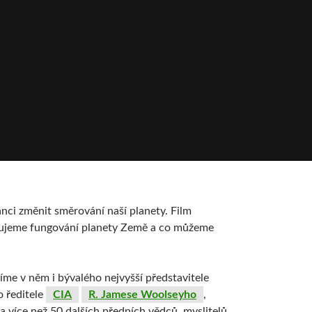
nci změnit směrování naší planety. Film
ivňujeme fungování planety Země a co můžeme
íme v něm i bývalého nejvyšší představitele
o ředitele
CIA
R. Jamese Woolseyho
,
a více než 50 dalších předních vědců, myslitelů