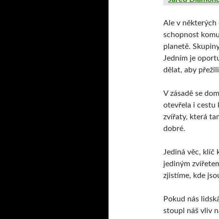
Ale v některých
schopnost komun
planetě. Skupiny
Jedním je oportu
dělat, aby přežili
V zásadě se dom
otevřela i cestu
zvířaty, která t
dobré.
Jediná věc, klíč
jediným zvířete
zjistíme, kde jso
Pokud nás lidská
stoupl náš vliv 