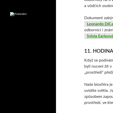
a vůdčích osobno
Dokument zabýva
Leonardo DiCa
odborníci i zná
Sylvia Earleov
11. HODIN
Když se podíváme
byli nuceni žít 
„prostředí“ přež
Naše biosféra je
uvidíte světla. 
způsobem zapouzd
prostředí, ve kte