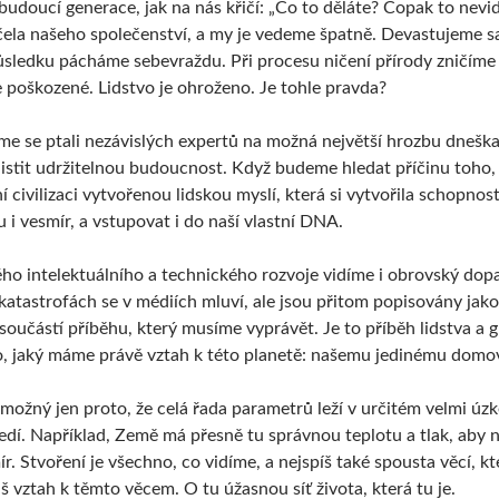
udoucí generace, jak na nás křičí: „Co to děláte? Copak to nevi
 čela našeho společenství, a my je vedeme špatně. Devastujeme s
sledku pácháme sebevraždu. Při procesu ničení přírody zničíme i
e poškozené. Lidstvo je ohroženo. Je tohle pravda?
sme se ptali nezávislých expertů na možná největší hrozbu dnešk
jistit udržitelnou budoucnost. Když budeme hledat příčinu toho,
 civilizaci vytvořenou lidskou myslí, která si vytvořila schopn
 i vesmír, a vstupovat i do naší vlastní DNA.
o intelektuálního a technického rozvoje vidíme i obrovský dopa
atastrofách se v médiích mluví, ale jsou přitom popisovány jako i
u součástí příběhu, který musíme vyprávět. Je to příběh lidstva a 
 to, jaký máme právě vztah k této planetě: našemu jedinému domo
 možný jen proto, že celá řada parametrů leží v určitém velmi úzk
edí. Například, Země má přesně tu správnou teplotu a tlak, aby 
ír. Stvoření je všechno, co vidíme, a nejspíš také spousta věcí, k
š vztah k těmto věcem. O tu úžasnou síť života, která tu je.