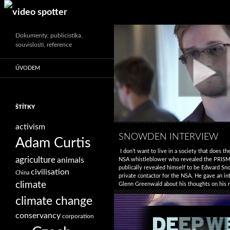
Search
Dokumenty, publicistika,
souvislosti, reference
ÚVODEM
ŠTÍTKY
activism
SNOWDEN INTERVIEW
Adam Curtis
I don’t want to live in a society that does th
agriculture
animals
NSA whistleblower who revealed the PRISM
publically revealed himself to be Edward Sn
civilisation
China
private contactor for the NSA. He gave an in
climate
Glenn Greenwald about his thoughts on his 
whistleblowing and what what his experien
climate change
→
conservancy
corporation