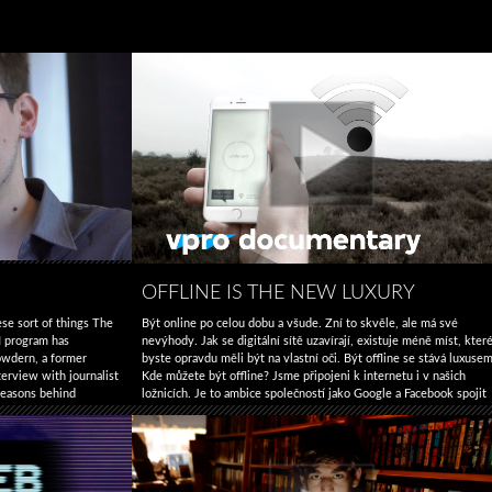
OFFLINE IS THE NEW LUXURY
ese sort of things The
Být online po celou dobu a všude. Zní to skvěle, ale má své
 program has
nevýhody. Jak se digitální sítě uzavírají, existuje méně míst, kter
owdern, a former
byste opravdu měli být na vlastní oči. Být offline se stává luxusem
terview with journalist
Kde můžete být offline? Jsme připojeni k internetu i v našich
reasons behind
ložnicích. Je to ambice společností jako Google a Facebook spojit
Snowden
Offline
ce …
Pokračování textu
celý svět, abychom mohli …
Pokračování textu
→
Interview
is
the
new
luxury