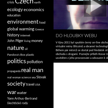
Czech
crisis
earth
ecology
economics
education
environment
food
global warming
Greece
history
DO HLOUBKY WEBU
internet
money
John Pilger
living
V říjnu 2011 byl spuštěn černý on-line obcho
virtuální měny Bitcoinů a obranné technologi
nature
oil
Během pár měsíců se dostal pod hledáček úř
obchodu s drogami. Poznejte příběh Rosse Ul
Pandora's Box
plastic
usvědčen z jeho provozování a odsouzen k 
politics
pollution
Související videa Zázračné dítě internetu: P
real man
propaganda
Slovak
science
sea
real woman
society
travel
USA
war
water
Yann Arthus-Bertrand
šlechtické rody