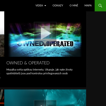
SKIP TO CONTENT
VIDEA
ODKAZY
O MNĚ
MAPA
OWNED & OPERATED
Mozaika světa optikou internetu. Ukazuje, jak naše životy
é
spotřebitelů jsou pod kontrolou privilegovaných osob
.