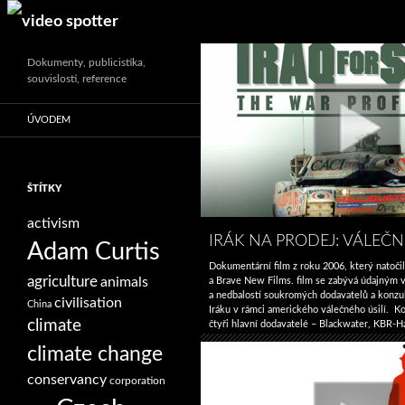
Search
Dokumenty, publicistika,
souvislosti, reference
ÚVODEM
ŠTÍTKY
activism
IRÁK NA PRODEJ: VÁLEČN
Adam Curtis
Dokumentární film z roku 2006, který natoč
agriculture
animals
a Brave New Films. film se zabývá údajným
a nedbalostí soukromých dodavatelů a konzult
civilisation
China
Iráku v rámci amerického válečného úsilí. Ko
climate
čtyři hlavní dodavatelé – Blackwater, KBR-H
a Titan nadhodnocovali ceny americké vládě 
climate change
práci a ohrozili životy amerických vojáků, irá
Irák
společnosti …
Pokračování textu
→
conservancy
corporation
na
prodej: