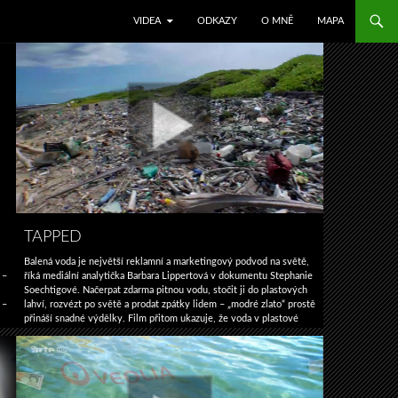
SKIP TO CONTENT
VIDEA
ODKAZY
O MNĚ
MAPA
TAPPED
Balená voda je největší reklamní a marketingový podvod na světě,
 –
říká mediální analytička Barbara Lippertová v dokumentu Stephanie
Soechtigové. Načerpat zdarma pitnou vodu, stočit ji do plastových
 –
lahví, rozvézt po světě a prodat zpátky lidem – „modré zlato“ prostě
přináší snadné výdělky. Film přitom ukazuje, že voda v plastové
lahvi je často tatáž, jaká teče ve všech amerických domácnostech …
Tapped
Pokračování textu
→