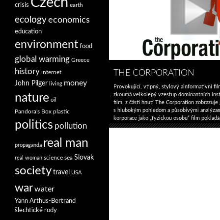
Czech
Váleční
crisis
earth
zbohatlíci
ecology
economics
education
environment
food
global warming
Greece
history
THE CORPORATION
internet
money
John Pilger
living
Provokující, vtipný, stylový ainformativn
zkoumá velkolepý vzestup dominantních insti
nature
oil
film, z části hnutí The Corporation zobrazuje 
s hlubokým pohledom a působivými analýzami
Pandora's Box
plastic
korporace jako „fyzickou osobu“ film pokladá
politics
pollution
za typ osoby? Film obsahuje rozhovory se 40
a kritiky – jako např. Noam Chomsky, Naomi
real man
The
textu
→
propaganda
Corporation
Slovak
science
sea
real woman
society
travel
USA
war
water
Yann Arthus-Bertrand
šlechtické rody