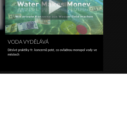
VODA VYDĚLÁVÁ
Děsivé praktiky fr. koncernů poté, co ovládnou monopol vody ve
městech