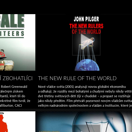
Í ZBOHATLÍCI
THE NEW RULE OF THE WORLD
il Robert Greenwald
Nové vládce světa (2001) analyzují novou globální ekonomiku
 válečným ziskem
a odhalují, že rozdíly mezi bohatými a chudými nebyly nikdy větší
antů, kteří šli do
dvě třetiny světových dětí žijí v chudobě – ​​a propast se rozšiřuje
nkrétně film tvrdí, že
jako nikdy předtím. Film přetváří pozornost novým vládcům světa
alliburton, CACI
velkým nadnárodním společnostem a vládám a institucím, které je
a dělali nestandardní
podporují, jako je MMF, Světová banka a Světová obchodní
The
ckých civilistů. Tyto
organizace, …
Pokračování textu
→
New
Rule
of