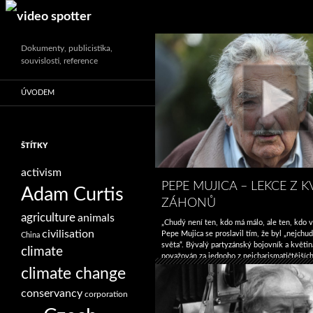
Search
Dokumenty, publicistika,
souvislosti, reference
ÚVODEM
ŠTÍTKY
activism
PEPE MUJICA – LEKCE Z 
Adam Curtis
ZÁHONŮ
agriculture
animals
„Chudý není ten, kdo má málo, ale ten, kdo v
civilisation
Pepe Mujica se proslavil tím, že byl „nejch
China
světa“. Bývalý partyzánský bojovník a květin
climate
považován za jednoho z nejcharismatičtějších
Ameriky. Starší i mladí věří jeho skromnému
climate change
a nekonvenčním způsobům, když jde o politi
politické vize, mimo jiné jeho …
Pokračování
conservancy
corporation