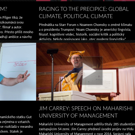
SM?
RACING TO THE PRECIPICE: GLOBAL
CLIMATE, POLITICAL CLIMATE
 Pilger říká, že
přezkoumává svou
Přednáška na Starr Forum s Noamem Chomsky o změně klimatu
 filmař a autor.
a o prezidentu Trumpovi. Noam Chomsky je americký lingvista,
tvo. Přesto příliš mnoho
filozof, kognitivní vědec, historik, sociální kritik a politický
jadřují ambice a návrhy
aktivista. Někdy popisovaný jako „otec moderní lingvistiky“,
What
okračování textu
→
Chomsky je také významnou osobností v analytické filozofii
is
a jedním ze zakladatelů oboru kognitivní vědy. Je profesorem
real
institutu na Massachusetts Institute of Technology (MIT), kde
journalism?
Racing
pracuje od roku …
Pokračování textu
→
to
the
Precipice:
Global
Climate,
Political
Climate
JIM CARREY: SPEECH ON MAHARISHI
UNIVERSITY OF MANAGEMENT
ynamického statku Gut
a zejména o vztazích.
Maharishi University of Management udělila tituly 285 studentů
 se rozkládá v meandru
zastupujícím 54 zemí. Jim Carrey přednesl úvodní projev na třídu
eckem. Statek je
Maharishi University of Management v roce 2014. Správní rada