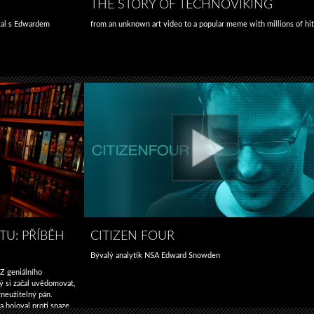
THE STORY OF TECHNOVIKING
kal s Edwardem
from an unknown art video to a popular meme with millions of hi
TU: PŘÍBĚH
CITIZEN FOUR
Bývalý analytik NSA Edward Snowden
 Z geniálního
rý si začal uvědomovat,
zneužitelný pán.
 bojoval proti snaze