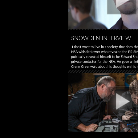
SNOWDEN INTERVIEW
I don’t want to live in a society that does th
NSA whistleblower who revealed the PRISM
publically revealed himself to be Edward Sn
private contactor for the NSA. He gave an in
Glenn Greenwald about his thoughts on his 
whistleblowing and what what his experien
→