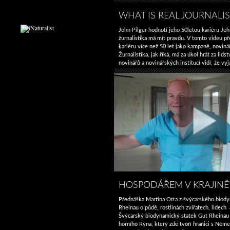
WHAT IS REAL JOURNALI
John Pilger hodnotí jeho 50letou kariéru John
žurnalistika má mít pravdu. V tomto videu 
kariéru více než 50 let jako kampaně, novinář,
Žurnalistika, jak říká, má za úkol hrát za lids
novinářů a novinářských institucí vidí, že vy
moci, lidu na vrcholu, místo aby vyjádřili …
P
HOSPODÁŘEM V KRAJINĚ
Přednáška Martina Otta z švýcarského biod
Rheinau o půdě, rostlinách zvířatech, lidech 
Švýcarský biodynamický statek Gut Rheinau
horního Rýna, který zde tvoří hranici s Něm