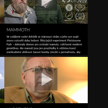
MAMMOTH
Ve vzdálené ruské Arktidě se stárnoucí vědec a jeho syn snaží
znovu vytvořit dobu ledové. Říká jejich experiment Pleistocene
Park – dokonalý domov pro srstnaté mamuty, vzkřísené moderní
genetikou. Ale mamuti jsou jen prostředky k většímu konci:
zneškodnění uhlíkové časové bomby zmrzlé v permafrostu, aby
zpomalily účinky globálního oteplování. Film od Granta Slatera Na
MAMMOTH
základě „pleistocénového parku“ Rossem …
Pokračování textu
→