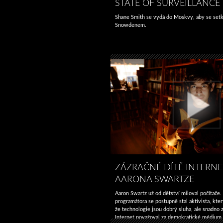
STATE OF SURVEILLANCE
Shane Smith se vydá do Moskvy, aby se set
Snowdenem.
ZÁZRAČNÉ DÍTĚ INTERNE
AARONA SWARTZE
Aaron Swartz už od dětství miloval počítače.
programátora se postupně stal aktivista, kte
že technologie jsou dobrý sluha, ale snadno 
Internet považoval za demokratické médium a