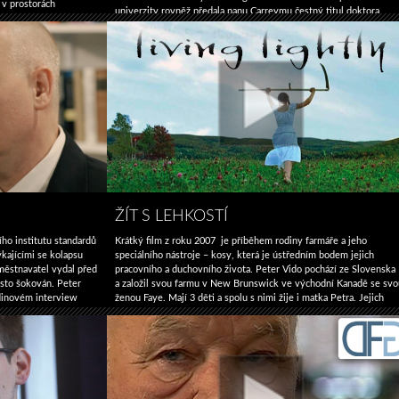
 v prostorách
univerzity rovněž předala panu Carreymu čestný titul doktora
 mléka, obilovin
výtvarných umění Honoris Causa, jako uznání jeho významných
rna, statková prodejna,
celoživotních úspěchů jako světově proslulého komika a herec,
ospodářem
→
umělec, autor a filantrop. Vítejte, promluvte si …
Pokračování text
 krajině
→
ŽÍT S LEHKOSTÍ
ho institutu standardů
Krátký film z roku 2007 je příběhem rodiny farmáře a jeho
ýkajícími se kolapsu
speciálního nástroje – kosy, která je ústředním bodem jejich
městnavatel vydal před
pracovního a duchovního života. Peter Vido pochází ze Slovenska
osto šokován. Peter
a založil svou farmu v New Brunswick ve východní Kanadě se svo
dinovém interview
ženou Faye. Mají 3 děti a spolu s nimi žije i matka Petra. Jejich
v níž 14 let pracoval,
praxe při používání kosy je velmi stará tradice …
Pokračování text
Postavit
tu
→
→
se
za
pravdu