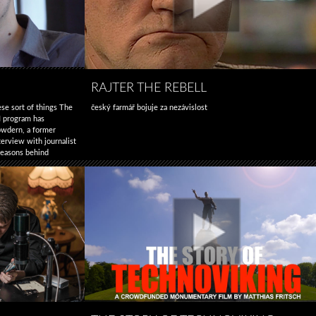
RAJTER THE REBELL
ese sort of things The
český farmář bojuje za nezávislost
 program has
owdern, a former
terview with journalist
reasons behind
Snowden
ce …
Pokračování textu
Interview