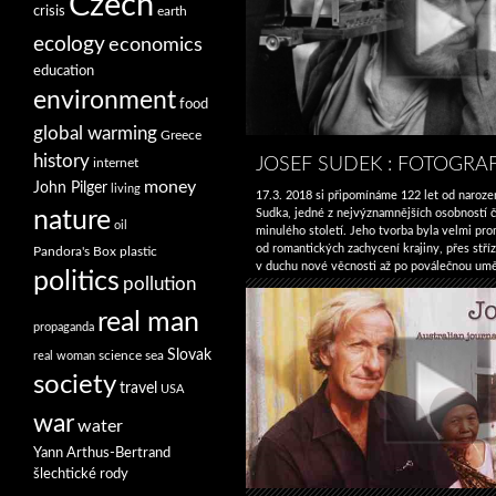
Czech
crisis
earth
ecology
economics
education
environment
food
global warming
Greece
history
JOSEF SUDEK : FOTOGRA
internet
money
John Pilger
living
17.3. 2018 si připomínáme 122 let od narozen
Sudka, jedné z nejvýznamnějších osobností č
nature
oil
minulého století. Jeho tvorba byla velmi pro
od romantických zachycení krajiny, přes stříz
Pandora's Box
plastic
v duchu nové věcnosti až po poválečnou umě
politics
pollution
vytvářenou technikou kontaktního otisku. Př
určitou kontinuitu, o čemž svědčí i jeho ces
real man
Josef
Pokračování textu
→
propaganda
Sudek
Slovak
:
science
sea
real woman
Fotograf
society
travel
a muzika
USA
war
water
Yann Arthus-Bertrand
šlechtické rody