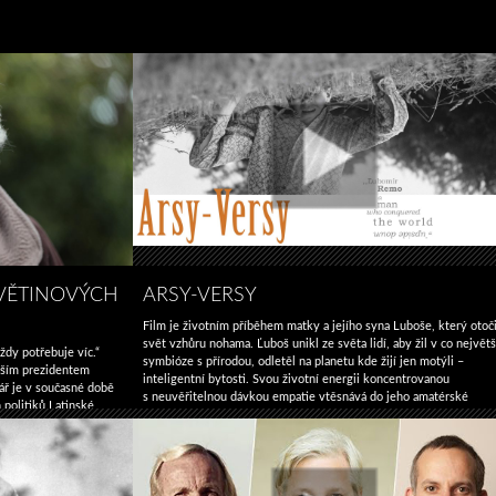
KVĚTINOVÝCH
ARSY-VERSY
Film je životním příběhem matky a jejího syna Luboše, který otoči
svět vzhůru nohama. Ľuboš unikl ze světa lidí, aby žil v co největš
ždy potřebuje víc.“
symbióze s přírodou, odletěl na planetu kde žijí jen motýli –
udším prezidentem
inteligentní bytosti. Svou životní energii koncentrovanou
ář je v současné době
s neuvěřitelnou dávkou empatie vtěsnává do jeho amatérské
 politiků Latinské
fotografické a filmové tvorby. Vrcholem jeho přírodní fascinace je
 životnímu stylu
Arsy-
jedinečný výzkum …
Pokračování textu
→
cký protokol. Jeho
Versy
Pepe
 textu
→
Mujica
–