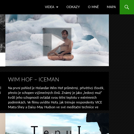
SKIP TO CONTENT
VIDEA
ODKAZY
O MNĚ
MAPA
WIM HOF – ICEMAN
l
Na první pohled je Holanďan Wim Hof ​​průměrný, přívětivý člověk,
í
přesto je schopen výjimečných činů. Známý je jako „ledový muž“
kvůli jeho schopnosti ovládat svou tělní teplotu v extrémních
podmínkách, Ve filmu uvidíte Hofa, jak trénuje respondenty VICE
Matta Shey a Daisy-May Hudson ve své meditační technice ve
snaze dokázat, že někdo je schopen cvičením mysli nad …
Wim
Pokračování textu
→
Hof
–
ICEMAN