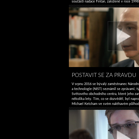
součástí nadace Fintan, založené v roce 1998
někdejšího kláštera. Kromě statku s produkcí
a zeleniny je součástí nadace vinařství, peká
H
restaurace a osivářský …
Pokračování textu
v
POSTAVIT SE ZA PRAVDU
V srpnu 2016 se bývalý zaměstnanec Národní
a technologie (NIST) seznámil se zprávami, t
Světového obchodního centra, které jeho za
několika lety. Tím, co se dozvěděl, byl napr
Michael Ketcham ve svém naléhavém půlho
vypráví svůj příběh o zjištění, že organizace, 
záměrně potlačila pravdu …
Pokračování tex