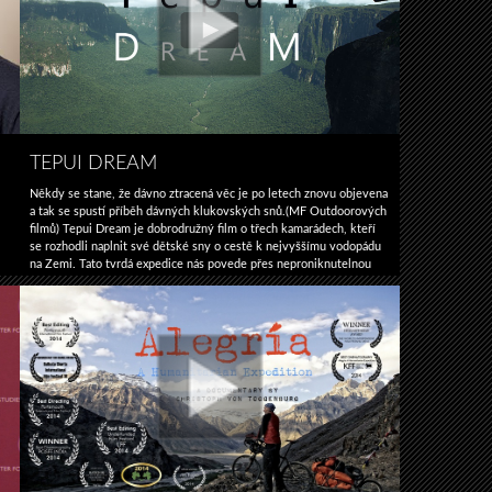
TEPUI DREAM
Někdy se stane, že dávno ztracená věc je po letech znovu objevena
a tak se spustí příběh dávných klukovských snů.(MF Outdoorových
filmů) Tepui Dream je dobrodružný film o třech kamarádech, kteří
se rozhodli naplnit své dětské sny o cestě k nejvyššímu vodopádu
na Zemi. Tato tvrdá expedice nás povede přes neproniknutelnou
džungli a problémy v současné divoké Venezuele až na vrchol …
y
Tepui
Pokračování textu
→
dream
e