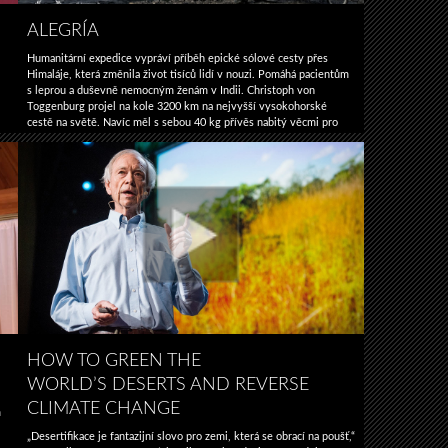
ALEGRÍA
Humanitární expedice vypráví příběh epické sólové cesty přes
Himaláje, která změnila život tisíců lidí v nouzi. Pomáhá pacientům
s leprou a duševně nemocným ženám v Indii. Christoph von
Toggenburg projel na kole 3200 km na nejvyšší vysokohorské
cestě na světě. Navíc měl s sebou 40 kg přívěs nabitý věcmi pro
přežití. S nedostatkem kyslíku čelil teplotám mezi -15 ° C až + …
Alegría
Pokračování textu
→
HOW TO GREEN THE
WORLD’S DESERTS AND REVERSE
CLIMATE CHANGE
m
„Desertifikace je fantazijní slovo pro zemi, která se obrací na poušť,“