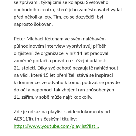
se zprávami, týkajícími se kolapsu Světového
obchodního centra, které jeho zaměstnavatel vydal
před několika lety. Tím, co se dozvěděl, byl
naprosto šokován.
Peter Michael Ketcham ve svém naléhavém
půlhodinovém interview vypráví svůj příběh
o zjištění, že organizace, v níž 14 let pracoval,
záměrně potlačila pravdu o stěžejní události
21. století. Díky své ochotě nezaujatě nahlédnout
na věci, které 15 let přehlížel, stává se inspirací
k domněnce, že odvahu k tomu, podívat se pravdě
do očí a napomoci tak zhojení ran způsobených
11. zářím, v sobě může najít kdokoliv.
Zde je odkaz na playlist s videodokumenty od
AE911Truth s českými titulky:
https://www.youtube.com/playlist?list…