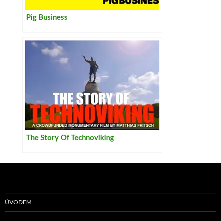
Pig Business
The Story Of Technoviking
ÚVODEM