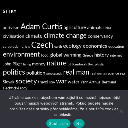
ŠTÍTKY
Adam Curtis
agriculture
activism
animals
China
climate change
climate
civilisation
conservancy
Czech
ecology
economics
crisis
education
corporation
earth
environment
global warming
history
food
Greece
internet
nature
money
John Pilger
Pandora's Box
plastic
living
oil
politics
real man
pollution
science
sea
propaganda
real woman
society
war
water
Slovak
travel
Yann Arthus-Bertrand
USA
šlechtické rody
Užíváme cookies, abychom vám zajistili co možná nejsnadnější
použití našich webových stránek. Pokud budete nadále
prohlížet naše stránky předpokládáme, že s použitím cookies
souhlasíte.
Souhlasím
Ne