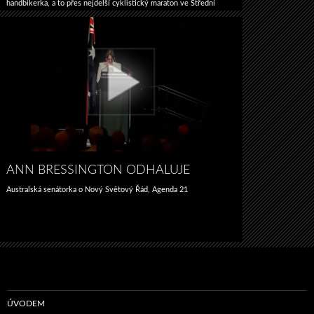
handbikerka, a to přes nejdelší cyklistický maraton ve Střední
Evropě Opel handy ckylo maraton! Projekt Cesta za snem
Související videa Návrat ke kořenům STEPS Kripl …
Pokračování
Jedeme
textu
→
v tom
všichni
ANN BRESSINGTON ODHALUJE
Australská senátorka o Nový Světový Řád, Agenda 21
ÚVODEM