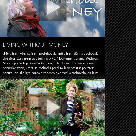
LIVING WITHOUT MONEY
„Měla jsem vše, co jsem potřebovala, měla jsem dům a vychovala
dvě děti. Dala jsem to všechno pryč. “ Dokument Living Without
Money portrétuje život 68 let staré Heidemarie Schwermerové,
německé ženy, která se rozhodla před 14 lety přestat používat
peníze. Zrušila byt, rozdala všechny své věci a zachovala jen kufr
Living
plný oblečení. Bylo to rozhodnutí, které …
Pokračování textu
→
without
money