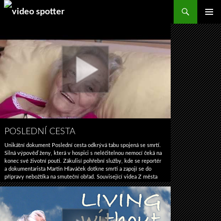
Search
SKIP
PRIMAR
TO
MENU
CONTENT
POSLEDNÍ CESTA
Unikátní dokument Poslední cesta odkrývá tabu spojená se smrtí.
Silná výpověď ženy, která v hospici s neléčitelnou nemocí čeká na
konec své životní pouti. Zákulisí pohřební služby, kde se reportér
a dokumentarista Martin Hlaváček dotkne smrti a zapojí se do
přípravy nebožtíka na smuteční obřad. Související videa Z města
cesta Cesta podzemní vody Poslední z nosorožců