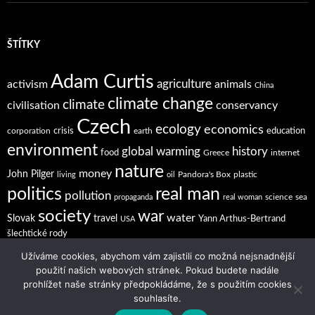
ŠTÍTKY
Adam Curtis
agriculture
activism
animals
China
climate change
climate
civilisation
conservancy
Czech
ecology
economics
crisis
education
corporation
earth
environment
global warming
history
food
Greece
internet
nature
money
John Pilger
Pandora's Box
plastic
living
oil
politics
real man
pollution
science
sea
propaganda
real woman
society
war
water
Slovak
travel
Yann Arthus-Bertrand
USA
šlechtické rody
Užíváme cookies, abychom vám zajistili co možná nejsnadnější
použití našich webových stránek. Pokud budete nadále
prohlížet naše stránky předpokládáme, že s použitím cookies
souhlasíte.