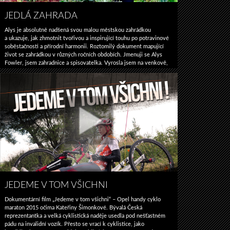
JEDLÁ ZAHRADA
Alys je absolutně nadšená svou malou městskou zahrádkou
a ukazuje, jak zhmotnit tvořivou a inspirující touhu po potravinové
soběstačnosti a přírodní harmonii. Roztomilý dokument mapující
život se zahrádkou v různých ročních obdobích. Jmenuji se Alys
Fowler, jsem zahradnice a spisovatelka. Vyrosla jsem na venkově,
ale teď žiji s manželem ve městě. Radost mi dělají jednoduché věci,
Jedlá
moje slepičky a doma vypěstované potraviny. …
Pokračování textu
zahrada
→
JEDEME V TOM VŠICHNI
Dokumentární film „Jedeme v tom všichni“ – Opel handy cyklo
maraton 2015 očima Kateřiny Šimonkové. Bývalá Česká
reprezentantka a velká cyklistická naděje usedla pod nešťastném
pádu na invalidní vozík. Přesto se vrací k cyklistice, jako