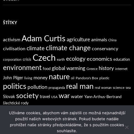
ŠTÍTKY
Adam Curtis
agriculture
activism
animals
China
climate change
climate
civilisation
conservancy
Czech
ecology
economics
crisis
education
corporation
earth
environment
global warming
history
food
Greece
internet
nature
money
John Pilger
Pandora's Box
plastic
living
oil
politics
real man
pollution
science
sea
propaganda
real woman
society
war
water
Slovak
travel
Yann Arthus-Bertrand
USA
šlechtické rody
Užíváme cookies, abychom vám zajistili co možná nejsnadnější
použití našich webových stránek. Pokud budete nadále
prohlížet naše stránky předpokládáme, že s použitím cookies
souhlasíte.