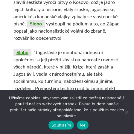
slavili šestisté výročí bitvy o Kosovo, což je jádro
jejich kultury a historie, vlály srbské, jugoslávské,
americké a kanadské vlajky, zpívaly se vlastenecké
písně,
Slobo
vystoupil na pódium a to, co Západ
popsal jako nacionalistické volání do zbraně,
rozvášnilo obecenstvo!
Slobo
:
“Jugoslávie je mnohonárodnostní
společnost a její přežití závisí na naprosté rovnosti
všech národů, které v ní žijí. Krize, která zasáhla
Jugoslávii, vedla k národnostnímu, ale také
sociálnímu, kulturnímu, náboženskému a jinému
rozdělení. Přemostění těchto rozdílů zmírní efekt
těchto trhlin.” No dobře, možná to nebylo tak
Užíváme cookies, abychom vám zajistili co možná nejsnadnější
rozněcující, ale aspon operní zpěváci byli po
použití našich webových stránek. Pokud budete nadále
prohlížet naše stránky předpokládáme, že s použitím cookies
projevu dost dobří. Pokud si ale myslíte, že tento
souhlasíte.
muž měl vysoké ambice, co teprve muž, který je
srovnáván s Ježíšem Kristem?
Souhlasím
Ne