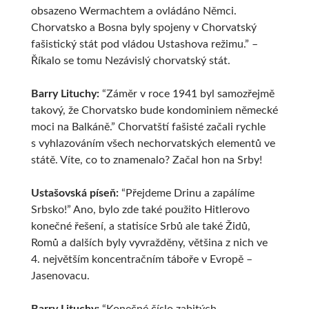
obsazeno Wermachtem a ovládáno Němci.
Chorvatsko a Bosna byly spojeny v Chorvatský
fašistický stát pod vládou Ustashova režimu.” –
Říkalo se tomu Nezávislý chorvatský stát.
Barry Lituchy:
“Záměr v roce 1941 byl samozřejmě
takový, že Chorvatsko bude kondominiem německé
moci na Balkáně.” Chorvatští fašisté začali rychle
s vyhlazováním všech nechorvatských elementů ve
státě. Víte, co to znamenalo? Začal hon na Srby!
Ustašovská píseň:
“Přejdeme Drinu a zapálíme
Srbsko!” Ano, bylo zde také použito Hitlerovo
konečné řešení, a statisíce Srbů ale také Židů,
Romů a dalších byly vyvražděny, většina z nich ve
4. největším koncentračním táboře v Evropě –
Jasenovacu.