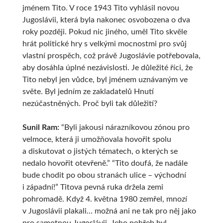
jménem Tito. V roce 1943 Tito vyhlásil novou
Jugoslávii, která byla nakonec osvobozena o dva
roky později. Pokud nic jiného, uměl Tito skvěle
hrát politické hry s velkými mocnostmi pro svůj
vlastní prospěch, což právě Jugoslávie potřebovala,
aby dosáhla úplné nezávislosti. Je důležité říci, že
Tito nebyl jen vůdce, byl jménem uznávaným ve
světe. Byl jedním ze zakladatelů Hnutí
nezúčastněných. Proč byli tak důležití?
Sunil Ram:
“Byli jakousi nárazníkovou zónou pro
velmoce, která ji umožňovala hovořit spolu
a diskutovat o jistých tématech, o kterých se
nedalo hovořit otevřeně.” “Tito doufá, že nadále
bude chodit po obou stranách ulice – východní
i západní!” Titova pevná ruka držela zemi
pohromadě. Když 4. května 1980 zemřel, mnozí
v Jugoslávii plakali… možná ani ne tak pro něj jako