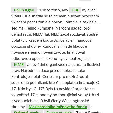
Philip Agee
:
“Místo toho, aby
CIA
byla jen
v zákulisí a snažila se tajně manipulovat procesem
vkládání peněz tuhle a pokynu támhle, a tak dále …
Teď mají jejího kumpána, Národní nadaci pro
demokracii, NED.” Tak NED začal rozdávat štědré
úplatky v každém koutu Jugoslávie, financoval
opoziční skupiny, kupoval si mladé hladové
novináře snem o novém životě, financoval
odborovou opozici, ekonomy sympatizující s
MMF
a nevládní organizace na ochranu lidských
práv. Národní nadace pro demokracii také
kontroluje a platí Centrum pro mezinárodní
soukromé podnikání, které na oplátku financuje G-
17. Kdo byli G-17? Byla to nevládní organizace,
vytvořená 17 ekonomy podporujícími volný trh tři
z vedoucích členů byli členy Washingtonské
skupiny
Mezinárodního měnového fondu
a