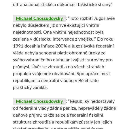
ultranacionalistické a dokonce i fašistické strany.”
Michael Chossudovsky
:
“Toto rozbití Jugoslávie
nebylo důsledkem již dříve existující vnitřní
nejednotnosti. Ona vnitřní nejednotnost byla
zesílena v důsledku intervence z vnějšku.” Do roku
1991 dosáhla inflace 200% a jugoslávská federální
vláda nebyla schopná platit ohromné úroky ze
svého zahraničního dluhu ani zajistit suroviny pro
průmysl. Úvěr se zhroutil a na všech stranách
propuklo vzájemné obviňování. Spolupráce mezi
republikami a centrální vládou v Bělehrade
prakticky zanikla.
Michael Chossudovsky
:
“Republiky nedostávaly
od federální vlády žádné peníze, nepreváděly žádné
daňové příjmy, takže se celá federální fiskální
struktura zhroutila a republikám zůstaly jen jejich