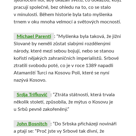
sjednocení lidí, aby ukázali světu, co dokážou, když
pracují společně, bez ohledu na to, co se stalo
v minulosti. Během historie byla tato myšlenka
trnem v oku mnoha velmocí a světových mocností.
Michael Parenti
:
“Myšlenka byla taková, že jižní
Slované by neměli zůstat slabými rozdělenými
národy, které mezi sebou bojují, nebo se stanou
kořistí nějakých zahraničních imperialistů. Srbové
ztratili svobodu poté, co je v roce 1389 napadli
Atamanští Turci na Kosovu Poli, které se nyní
nazývá Kosovo.
Srdja Trifkovič
:
“Ztráta státnosti, která trvala
několik století, způsobila, že mýtus o Kosovu je
u Srbů pevně zakořeněný.”
John Bosnitch
:
“Do Srbska přicházejí novináři
a ptají se: “Proč jste vy Srbové tak divní, že