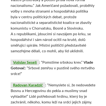
vlastní prostředky a potom přišla nová forma
nacionalismu.” Jak Američané požadovali, proběhly
volby s mnoha stranami a hospodářská politika
byla v centru politických debat, protože
nacionalistické a separatistické koalice se zbavily
komunistu v Chorvatsku, Bosně a Slovinsku.
A s republikami, jdoucími si navzájem po krku, se
hospodářství i sám národ ocitli na kruté, dolů
směřující spirále. Místní političtí představitelé
samozřejme dělali, co mohli, aby lid uklidnili.
Vojislav Seselj
:
“Pomstíme srbskou krev.”
Vlade
Gotovač:
“Srbové zemřou v pustině svého mrtvého
srdce!”
Radovan Karadzič
:
“Nemyslete si, že nedovedete
Bosnu a Hercegovinu do pekla a muslimy snad
vyhladíte!” Lidé potřebovali hrdinu, který by je
zachránil, někoho, komu leží na srdci jejich zájmy.