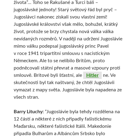
života”… Toho se Rakušané a Turci báli –
jugoslávské jednoty! Starý světový řád byl pryč –
Jugoslávci nakonec získali svou vlastní zemi!
Jugoslávské království však mělo, bohužel, krátký
život, protože se brzy chystala nová válka válka
nevídaných rozměrů. V naději na udržení Jugoslávie
mimo válku podepsal jugoslávský princ Pavel
v roce 1941 tripartitní smlouvu s nacistickým
Německem. Ale to se nelíbilo Britům, proto
podněcovali státní převrat a masové vzpoury proti
smlouvě. Britové byli šťastní, ale
Hitler
ne. Ve
skutečnosti byl tak naštvaný, že chtěl Jugoslávii
vymazat z mapy světa. Jugoslávie byla napadena ze
všech stran.
Barry Lituchy:
“Jugoslávie byla tehdy rozdělena na
12 částí a některé z nich připadly fašistickému
Maďarsku, některé fašistické Itálii. Makedonie
připadla Bulharům a Albáncům Srbsko bylo