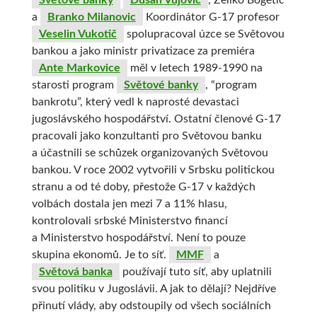
Světové banky
Dusan Vujovic
, Zeliko Bogetic
a
Branko Milanovic
Koordinátor G-17 profesor
Veselin Vukotič
spolupracoval úzce se Světovou
bankou a jako ministr privatizace za premiéra
Ante Markovice
měl v letech 1989-1990 na
starosti program
Světové banky
, “program
bankrotu”, který vedl k naprosté devastaci
jugoslávského hospodářství. Ostatní členové G-17
pracovali jako konzultanti pro Světovou banku
a účastnili se schůzek organizovaných Světovou
bankou. V roce 2002 vytvořili v Srbsku politickou
stranu a od té doby, přestože G-17 v každých
volbách dostala jen mezi 7 a 11% hlasu,
kontrolovali srbské Ministerstvo financí
a Ministerstvo hospodářství. Není to pouze
skupina ekonomů. Je to síť.
MMF
a
Světová banka
používají tuto síť, aby uplatnili
svou politiku v Jugoslávii. A jak to dělají? Nejdříve
přinutí vlády, aby odstoupily od všech sociálních