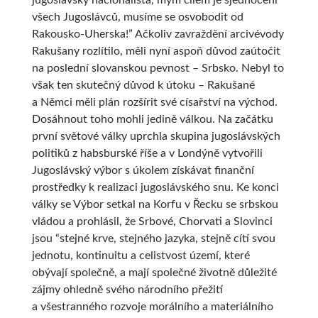
jugoslávský nacionalista, mým cílem je sjednocení
všech Jugoslávců, musíme se osvobodit od
Rakousko-Uherska!” Ačkoliv zavraždění arcivévody
Rakušany rozlítilo, měli nyní aspoň důvod zaútočit
na poslední slovanskou pevnost – Srbsko. Nebyl to
však ten skutečný důvod k útoku – Rakušané
a Němci měli plán rozšírit své císařství na východ.
Dosáhnout toho mohli jedině válkou. Na začátku
první světové války uprchla skupina jugoslávských
politiků z habsburské říše a v Londýně vytvořili
Jugoslávský výbor s úkolem získávat finanční
prostředky k realizaci jugoslávského snu. Ke konci
války se Výbor setkal na Korfu v Řecku se srbskou
vládou a prohlásil, že Srbové, Chorvati a Slovinci
jsou “stejné krve, stejného jazyka, stejně cítí svou
jednotu, kontinuitu a celistvost území, které
obývají společně, a mají společné životně důležité
zájmy ohledně svého národního přežití
a všestranného rozvoje morálního a materiálního