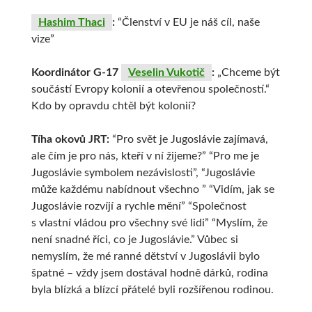
Hashim Thaci
:
“Členství v EU je náš cíl, naše
vize”
Koordinátor G-17
Veselin Vukotič
:
„Chceme být
součástí Evropy kolonií a otevřenou společností.“
Kdo by opravdu chtěl být kolonií?
Tíha okovů JRT:
“Pro svět je Jugoslávie zajímavá,
ale čím je pro nás, kteří v ní žijeme?” “Pro me je
Jugoslávie symbolem nezávislosti”, “Jugoslávie
může každému nabídnout všechno ” “Vidím, jak se
Jugoslávie rozvíjí a rychle mění” “Společnost
s vlastní vládou pro všechny své lidi” “Myslím, že
není snadné říci, co je Jugoslávie.” Vůbec si
nemyslím, že mé ranné dětství v Jugoslávii bylo
špatné – vždy jsem dostával hodně dárků, rodina
byla blízká a blízcí přátelé byli rozšířenou rodinou.