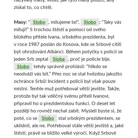
nazývaly masy, věděl, jak tyto masy použít, aby
získal to, co chtěl.
Masy:
“
Slobo
, milujeme te!”,
Slobo
:
“Taky vás
miluji!” S trochou štěstí a pomocí od svého
blízkého přítele Ivana, srbského prezidenta, byl
v roce 1987 poslán do Kosova, kde se Srbové cítili
být ohrožováni Albánci. Během potyčky s policií se
jeden Srb zeptal
Sloba
, proč je policie bije.
Slobo
tehdy správně prohlásil: “Nikdo se
neodváží vás bít.” Přes noc se stal hvězdou jakožto
ochránce Srbů! Incident s policií byl však pouze
místní. Tenhle muž potřeboval větší jevište. Takže,
protože byl tak vděčný svému příteli Ivanovi,
připravil ho o prezidentskou funkci. O deset let
později ho rovněž nechal zabít. Mysleli byste si, že
poté, co se
Slobo
stal srbským prezidentem, se
uklidnil, ale ne. Potřeboval stále větší jeviště a, jaké
štěstí, právě se blížilo velké výročí. Když Srbové