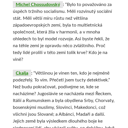
Michel Chossudovský
:
“Bylo to považováno za
úspěch tržního socialismu. Měli rozvinutý sociální
stát. Měli větší míru růstu než většina
západoevropských zemí, byla to multietnická
společnost, která žila v harmonii, a v mnoha
ohledech to byl model rozvoje. Asi byste řekli, že
na téhle zemi je opravdu něco zvláštního. Proč
tedy lidé prolili v této zemi tolik krve? Kdo je na
vině?
Ckalja
:
“Většinou je vinen ten, kdo je nejméně
podezřelý. To vím. Přečetl jsem tucty detektivek.”
Než budu pokračovat, podívejme se, kde se
nacházíme? Jugoslávie se nacházela mezi Řeckem,
Itálií a Rumunskem a byla obydlena Srby, Chorvaty,
bosenskými muslimy, Slovinci, Makedonci, což
všichni jsou Slované; a Albánci, Madaři a další.
Jejich země byla výsledkem dlouhého boje ke