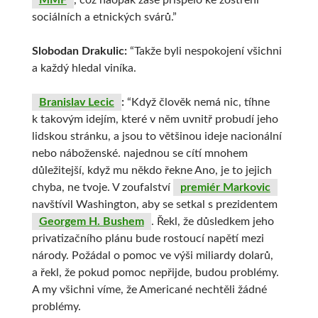
MMF
, což naopak zase přispělo ke zostření
sociálních a etnických svárů.”
Slobodan Drakulic:
“Takže byli nespokojení všichni
a každý hledal viníka.
Branislav Lecic
:
“Když člověk nemá nic, tíhne
k takovým idejím, které v něm uvnitř probudí jeho
lidskou stránku, a jsou to většinou ideje nacionální
nebo náboženské. najednou se cítí mnohem
důležitejší, když mu někdo řekne Ano, je to jejich
chyba, ne tvoje. V zoufalství
premiér Markovic
navštívil Washington, aby se setkal s prezidentem
Georgem H. Bushem
. Řekl, že důsledkem jeho
privatizačního plánu bude rostoucí napětí mezi
národy. Požádal o pomoc ve výši miliardy dolarů,
a řekl, že pokud pomoc nepřijde, budou problémy.
A my všichni víme, že Americané nechtěli žádné
problémy.