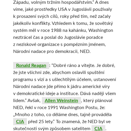
Západu, volným tržním hospodářstvím.” A dnes
víme, jaké prostředky USA v Jugoslávii používaly
k prosazení svých cílů, roky před tím, než začaly
jakékoliv konflikty. Vzhledem k tomu, že sovětský
systém měl v roce 1988 na kahánku, Washington
neztrácel čas a poslal do Jugoslávie poradce
z neziskové organizace s pompézním jménem,
Národní nadace pro demokracii, NED.
Ronald Reagan
:
“Dobré ráno a vítejte. Je dobré,
že jste všichni zde, abychom oslavili spuštění
programu s vizí a s ušlechtilým účelem, ustanovení
Národní nadace jde přímo k jádru americké víry
v demokratické ideje a instituce. Dává naději všem
lidem.” Avšak,
Allen Weinstein
, který plánoval
NED, řekl v roce 1991 Washington Postu, že:
„Mnoho z toho, co děláme dnes, tajně prováděla
CIA
před 25 lety.” To znamená, že NED byl ve
skutečnosti svým způsobem satelitem
CIA
.