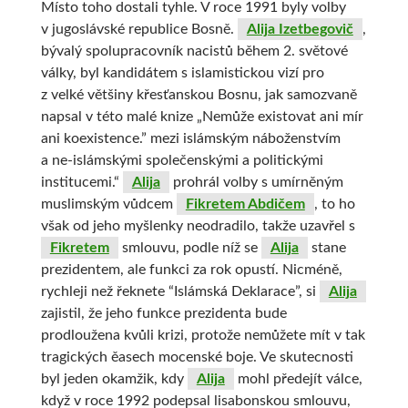
Místo toho dostali tyhle. V roce 1991 byly volby
v jugoslávské republice Bosně.
Alija Izetbegovič
,
bývalý spolupracovník nacistů během 2. světové
války, byl kandidátem s islamistickou vizí pro
z velké většiny křesťanskou Bosnu, jak samozvaně
napsal v této malé knize „Nemůže existovat ani mír
ani koexistence.” mezi islámským náboženstvím
a ne-islámskými společenskými a politickými
institucemi.“
Alija
prohrál volby s umírněným
muslimským vůdcem
Fikretem Abdičem
, to ho
však od jeho myšlenky neodradilo, takže uzavřel s
Fikretem
smlouvu, podle níž se
Alija
stane
prezidentem, ale funkci za rok opustí. Nicméně,
rychleji než řeknete “Islámská Deklarace”, si
Alija
zajistil, že jeho funkce prezidenta bude
prodloužena kvůli krizi, protože nemůžete mít v tak
tragických ěasech mocenské boje. Ve skutecnosti
byl jeden okamžik, kdy
Alija
mohl předejít válce,
když v roce 1992 podepsal lisabonskou smlouvu,