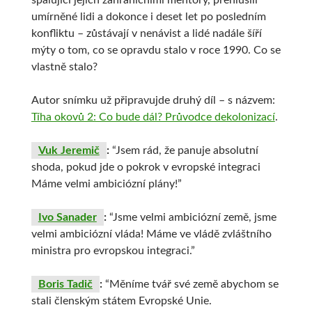
spalující jejich zahraničními mentory, přehlušili
umírněné lidi a dokonce i deset let po posledním
konfliktu – zůstávají v nenávist a lidé nadále šíří
mýty o tom, co se opravdu stalo v roce 1990. Co se
vlastně stalo?
Autor snímku už připravujde druhý díl – s názvem:
Tíha okovů 2: Co bude dál? Průvodce dekolonizací
.
Vuk Jeremič
:
“Jsem rád, že panuje absolutní
shoda, pokud jde o pokrok v evropské integraci
Máme velmi ambiciózní plány!”
Ivo Sanader
:
“Jsme velmi ambiciózní země, jsme
velmi ambiciózní vláda! Máme ve vládě zvláštního
ministra pro evropskou integraci.”
Boris Tadič
:
“Měníme tvář své země abychom se
stali členským státem Evropské Unie.