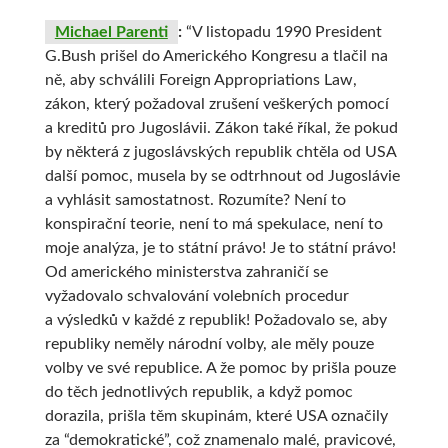
Michael Parenti
:
“V listopadu 1990 President
G.Bush prišel do Amerického Kongresu a tlačil na
ně, aby schválili Foreign Appropriations Law,
zákon, který požadoval zrušení veškerých pomocí
a kreditů pro Jugoslávii. Zákon také říkal, že pokud
by některá z jugoslávských republik chtěla od USA
další pomoc, musela by se odtrhnout od Jugoslávie
a vyhlásit samostatnost. Rozumíte? Není to
konspirační teorie, není to má spekulace, není to
moje analýza, je to státní právo! Je to státní právo!
Od amerického ministerstva zahraničí se
vyžadovalo schvalování volebních procedur
a výsledků v každé z republik! Požadovalo se, aby
republiky neměly národní volby, ale měly pouze
volby ve své republice. A že pomoc by prišla pouze
do těch jednotlivých republik, a když pomoc
dorazila, prišla těm skupinám, které USA označily
za “demokratické”, což znamenalo malé, pravicové,