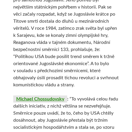
pro samotnou Jugoslávii. Jeho pohřeb byl
největším státnickým pohřbem v historii. Pak se
věci začaly rozpadat, když se Jugoslávie krátce po
Titove smrti dostala do dluhů u mezinárodních
věritelů. V roce 1984, zatímco zrak světa byl upřen
k Sarajevu, kde se konaly zimní olympijské hry,
Reaganova vláda v tajném dokumentu, Národní
bezpečnostní směrnici 133, prohlašuje, že:
“Politikou USA bude posílit trend směrem k tržně
orientované Jugoslávské ekonomice”. A to bylo
v souladu s předchozími směrnicemi, které
obhajovaly úsilí prosadit tichou revoluci a svrhnout
komunistickou vládu a strany.
Michael Chossudovsky
:
“To vyvolává celou řadu
dalších iniciativ, z nichž většina se nezveřejňuje.
Směrnice pouze uvádí, že to, čeho by USA chtěly
dosáhnout, aby Jugoslávie přestala být tržním
socialistickým hospodářstvím a stala se, po vzoru