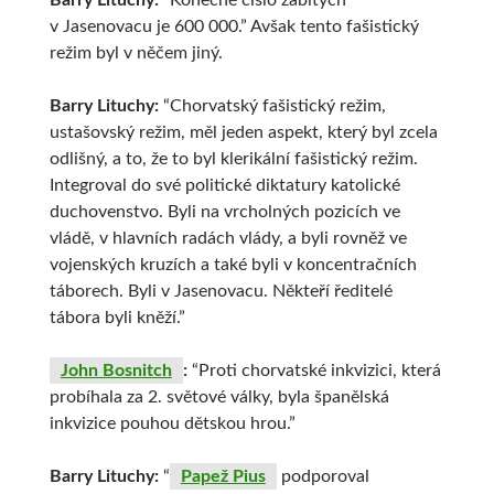
Barry Lituchy:
“Konečné číslo zabitých
v Jasenovacu je 600 000.” Avšak tento fašistický
režim byl v něčem jiný.
Barry Lituchy:
“Chorvatský fašistický režim,
ustašovský režim, měl jeden aspekt, který byl zcela
odlišný, a to, že to byl klerikální fašistický režim.
Integroval do své politické diktatury katolické
duchovenstvo. Byli na vrcholných pozicích ve
vládě, v hlavních radách vlády, a byli rovněž ve
vojenských kruzích a také byli v koncentračních
táborech. Byli v Jasenovacu. Někteří ředitelé
tábora byli kněží.”
John Bosnitch
:
“Proti chorvatské inkvizici, která
probíhala za 2. světové války, byla španělská
inkvizice pouhou dětskou hrou.”
Barry Lituchy:
“
Papež Pius
podporoval