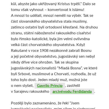
kůl, abyste jako ukřižovaný Kristus trpěli.” Dalo se
tomu však vyhnout – konvertovat k islámu!
A mnozí to udělali, mnozí neměli na výběr. Tak se
část slovanského obyvatelstva stala muslimy,
zatímco ostatní byli ortodoxní křesťané. Na druhou
stranu, státní náboženství rakouského císařství
bylo římsko-katolické, byla jím velmi ovlivněna
velká část chorvatského obyvatelstva. Když
Rakušané v roce 1908 nezákonně zabrali Bosnu
a její početné obyvatelstvo, jugoslávský sen nebyl
nikdy dříve více ohrožen. Tak se skupina
jugoslávských nacionalistů “Mladá Bosna”, ve které
byli Srbové, muslimové a Chorvati, rozhodla, že už
toho bylo dost. Jeden mladý muž, možná jste
o nem slyšeli,
Gavrilo Princip
, zastřelil
v Sarajevu rakouského
arcivévodu Ferdidanda
.
Později bylo zaznamenáno, že řekl “Jsem