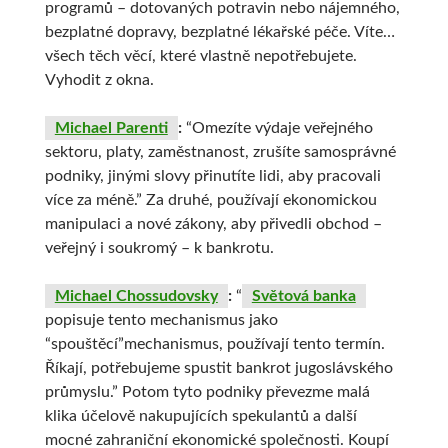
programů – dotovaných potravin nebo nájemného,
bezplatné dopravy, bezplatné lékařské péče. Víte…
všech těch věcí, které vlastně nepotřebujete.
Vyhodit z okna.
Michael Parenti
:
“Omezíte výdaje veřejného
sektoru, platy, zaměstnanost, zrušíte samosprávné
podniky, jinými slovy přinutíte lidi, aby pracovali
více za méně.” Za druhé, používají ekonomickou
manipulaci a nové zákony, aby přivedli obchod –
veřejný i soukromý – k bankrotu.
Michael Chossudovsky
:
“
Světová banka
popisuje tento mechanismus jako
“spouštěcí”mechanismus, používají tento termín.
Říkají, potřebujeme spustit bankrot jugoslávského
průmyslu.” Potom tyto podniky převezme malá
klika účelově nakupujících spekulantů a další
mocné zahraniční ekonomické společnosti. Koupí