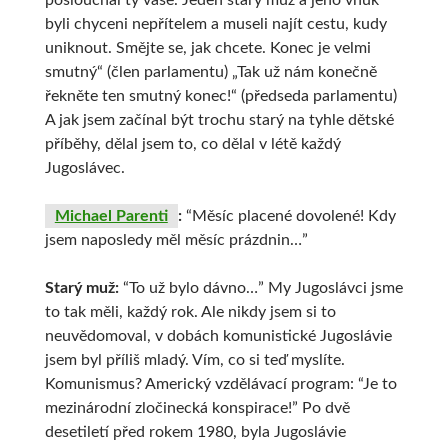
poslouchal ty vaše. Jeden starý muž a jeho vnuk
byli chyceni nepřítelem a museli najít cestu, kudy
uniknout. Smějte se, jak chcete. Konec je velmi
smutný“ (člen parlamentu) „Tak už nám konečně
řekněte ten smutný konec!“ (předseda parlamentu)
A jak jsem začínal být trochu starý na tyhle dětské
příběhy, dělal jsem to, co dělal v létě každý
Jugoslávec.
Michael Parenti
:
“Měsíc placené dovolené! Kdy
jsem naposledy měl měsíc prázdnin…”
Starý muž:
“To už bylo dávno…” My Jugoslávci jsme
to tak měli, každý rok. Ale nikdy jsem si to
neuvědomoval, v dobách komunistické Jugoslávie
jsem byl příliš mladý. Vím, co si teď myslíte.
Komunismus? Americký vzdělávací program: “Je to
mezinárodní zločinecká konspirace!” Po dvě
desetiletí před rokem 1980, byla Jugoslávie