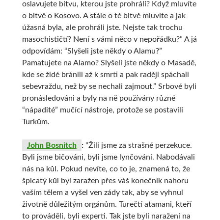
oslavujete bitvu, kterou jste prohráli? Když mluvíte
o bitvě o Kosovo. A stále o té bitvě mluvíte a jak
úžasná byla, ale prohráli jste. Nejste tak trochu
masochističtí? Není s vámi něco v nepořádku?” A já
odpovídám: “Slyšeli jste někdy o Alamu?”
Pamatujete na Alamo? Slyšeli jste někdy o Masadě,
kde se židé bránili až k smrti a pak raději spáchali
sebevraždu, než by se nechali zajmout.” Srbové byli
pronásledováni a byly na ně používány různé
“nápadité” mučící nástroje, protože se postavili
Turkům.
John Bosnitch
:
“Žili jsme za strašné perzekuce.
Byli jsme bičováni, byli jsme lynčováni. Nabodávali
nás na kůl. Pokud nevíte, co to je, znamená to, že
špicatý kůl byl zaražen přes váš konečník nahoru
vaším tělem a vyšel ven zády tak, aby se vyhnul
životně důležitým orgánům. Turečtí atamani, kteří
to prováděli, byli experti. Tak jste byli naraženi na