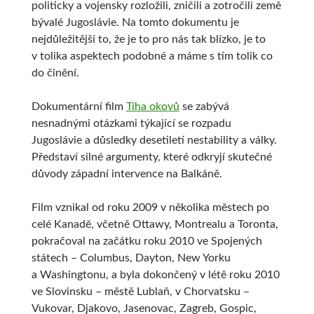
politicky a vojensky rozložili, zničili a zotročili země
bývalé Jugoslávie. Na tomto dokumentu je
nejdůležitější to, že je to pro nás tak blízko, je to
v tolika aspektech podobné a máme s tím tolik co
do činění.
Dokumentární film
Tíha okovů
se zabývá
nesnadnými otázkami týkající se rozpadu
Jugoslávie a důsledky desetiletí nestability a války.
Představí silné argumenty, které odkryjí skutečné
důvody západní intervence na Balkáně.
Film vznikal od roku 2009 v několika městech po
celé Kanadě, včetně Ottawy, Montrealu a Toronta,
pokračoval na začátku roku 2010 ve Spojených
státech – Columbus, Dayton, New Yorku
a Washingtonu, a byla dokončený v létě roku 2010
ve Slovinsku – městě Lublaň, v Chorvatsku –
Vukovar, Djakovo, Jasenovac, Zagreb, Gospic,