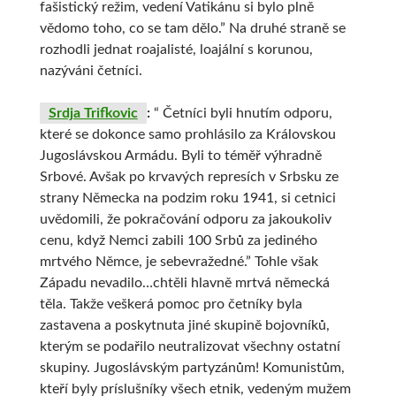
fašistický režim, vedení Vatikánu si bylo plně
vědomo toho, co se tam dělo.” Na druhé straně se
rozhodli jednat roajalisté, loajální s korunou,
nazýváni četníci.
Srdja Trifkovic
:
“ Četníci byli hnutím odporu,
které se dokonce samo prohlásilo za Královskou
Jugoslávskou Armádu. Byli to téměř výhradně
Srbové. Avšak po krvavých represích v Srbsku ze
strany Německa na podzim roku 1941, si cetnici
uvědomili, že pokračování odporu za jakoukoliv
cenu, když Nemci zabili 100 Srbů za jediného
mrtvého Němce, je sebevražedné.” Tohle však
Západu nevadilo…chtěli hlavně mrtvá německá
těla. Takže veškerá pomoc pro četníky byla
zastavena a poskytnuta jiné skupině bojovníků,
kterým se podařilo neutralizovat všechny ostatní
skupiny. Jugoslávským partyzánům! Komunistům,
kteří byly príslušníky všech etnik, vedeným mužem