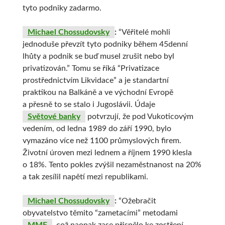
tyto podniky zadarmo.
Michael Chossudovsky
:
“Věřitelé mohli
jednoduše převzít tyto podniky během 45denní
lhůty a podnik se buď musel zrušit nebo byl
privatizován.” Tomu se říká “Privatizace
prostřednictvím Likvidace” a je standartní
praktikou na Balkáně a ve východní Evropě
a přesně to se stalo i Jugoslávii. Údaje
Světové banky
potvrzují, že pod Vukoticovým
vedením, od ledna 1989 do září 1990, bylo
vymazáno více než 1100 průmyslových firem.
Životní úroven mezi lednem a říjnem 1990 klesla
o 18%. Tento pokles zvýšil nezaměstnanost na 20%
a tak zesílil napětí mezi republikami.
Michael Chossudovsky
:
“Ožebračit
obyvatelstvo těmito “zametacími” metodami