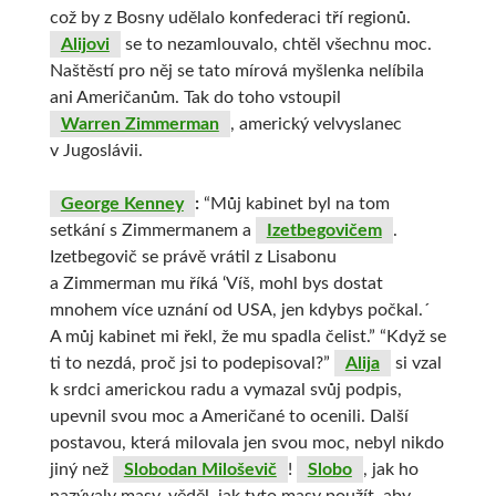
což by z Bosny udělalo konfederaci tří regionů.
Alijovi
se to nezamlouvalo, chtěl všechnu moc.
Naštěstí pro něj se tato mírová myšlenka nelíbila
ani Američanům. Tak do toho vstoupil
Warren Zimmerman
, americký velvyslanec
v Jugoslávii.
George Kenney
:
“Můj kabinet byl na tom
setkání s Zimmermanem a
Izetbegovičem
.
Izetbegovič se právě vrátil z Lisabonu
a Zimmerman mu říká ‘Víš, mohl bys dostat
mnohem více uznání od USA, jen kdybys počkal.´
A můj kabinet mi řekl, že mu spadla čelist.” “Když se
ti to nezdá, proč jsi to podepisoval?”
Alija
si vzal
k srdci americkou radu a vymazal svůj podpis,
upevnil svou moc a Američané to ocenili. Další
postavou, která milovala jen svou moc, nebyl nikdo
jiný než
Slobodan Miloševič
!
Slobo
, jak ho