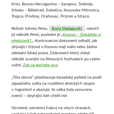
Knin, Bosna-Hercegovina – Sarajevo, Trebinje,
Srbsko – Bělehrad, Subotica, Kosovska Mitrovica,
Trepca, Pristina, Orahovac, Prizren a Strpce.
Režisér tohoto filmu,
Boris Malagurski
, natočil
již několik filmů, poslední je „
Kosovo – Dokážete si
představit?
„, Kontroverzní dokument odhalil, jak
zbývající Srbové v Kosovu mají málo nebo žádná
základní lidská práva. Dokument který získal
několik ocenění na filmových festivalech po celém
světě.
Zde se dočtete více
.
„Tíha okovů“ představuje kanadský pohled na podíl
západného světa na rozdělení etnických skupin
v Jugoslávii a ukazuje, že válka byla vynucena
zvenčí – obyčejní lidé chtěli mír.
Nicméně, extrémní frakce na všech stranách,