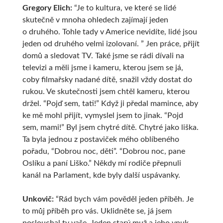
Gregory Elich:
“Je to kultura, ve které se lidé
skutečně v mnoha ohledech zajímají jeden
o druhého. Tohle tady v Americe nevidíte, lidé jsou
jeden od druhého velmi izolovaní. ” Jen práce, přijít
domů a sledovat TV. Také jsme se rádi dívali na
televizi a měli jsme i kameru, kterou jsem se já,
coby filmařsky nadané dítě, snažil vždy dostat do
rukou. Ve skutečnosti jsem chtěl kameru, kterou
držel. “Pojď sem, tati!” Když ji předal mamince, aby
ke mě mohl přijít, vymyslel jsem to jinak. “Pojd
sem, mami!” Byl jsem chytré dítě. Chytré jako liška.
Ta byla jednou z postaviček mého oblíbeného
pořadu, “Dobrou noc, děti”. “Dobrou noc, pane
Oslíku a paní Liško.” Někdy mí rodiče přepnuli
kanál na Parlament, kde byly další uspávanky.
Unkovič:
“Rád bych vám pověděl jeden příběh. Je
to můj příběh pro vás. Uklidněte se, já jsem