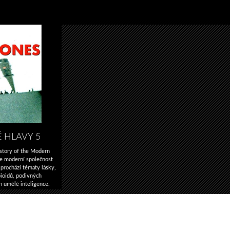
 HLAVY 5
story of the Modern
 se moderní společnost
 prochází tématy lásky,
pioidů, podivných
n umělé inteligence.
Nemůžu
 – …
Pokračování textu
tě
dostat
z mé
hlavy