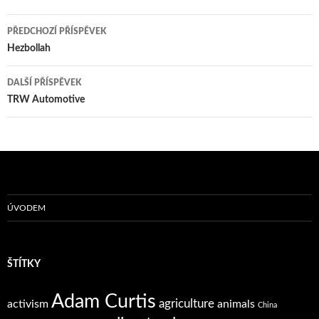
Navigace
PŘEDCHOZÍ PŘÍSPĚVEK
pro
Hezbollah
příspěvky
DALŠÍ PŘÍSPĚVEK
TRW Automotive
ÚVODEM
ŠTÍTKY
Adam Curtis
agriculture
activism
animals
China