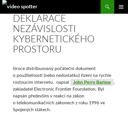
Search
SKIP
DEKLARACE
PRIMAR
TO
MENU
CONTENT
NEZÁVISLOSTI
KYBERNETICKÉHO
PROSTORU
široce distribuovaný počáteční dokument
o použitelnosti (nebo nedostatku) řízení na rychle
rostoucím internetu. napsal
John Perry Barlow
,
zakladatel Electronic Frontier Foundation, Byl
napsán především v reakci na zákon
o telekomunikačních zákonech z roku 1996 ve
Spojených státech.