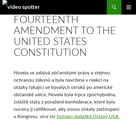
Search
SKIP
FOURTEENTH
PRIMAR
TO
MENU
CONTENT
AMENDMENT TO THE
UNITED STATES
CONSTITUTION
Novela se zabývá občanskými právy a stejnou
ochranou zákonů a byla navržena v reakci na
otázky týkající se bývalých otroků po americké
občanské válce. Novela byla trpce zpochybněna,
zvláště státy z poražené konfederace, které byly
nuceny ji ratifikovat, aby znovu získaly zastoupení
v Kongresu. více viz
Seznam dodatků Ústavy USA