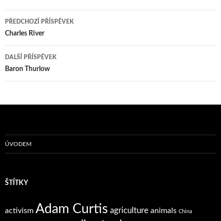
Navigace
PŘEDCHOZÍ PŘÍSPĚVEK
pro
Charles River
příspěvky
DALŠÍ PŘÍSPĚVEK
Baron Thurlow
ÚVODEM
ŠTÍTKY
Adam Curtis
agriculture
activism
animals
China