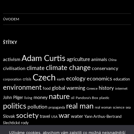
ÚVODEM
ŠTÍTKY
Adam Curtis
agriculture
activism
animals
China
climate change
climate
civilisation
conservancy
Czech
ecology
economics
crisis
education
corporation
earth
environment
global warming
history
food
Greece
internet
nature
money
John Pilger
Pandora's Box
plastic
living
oil
politics
real man
pollution
science
sea
propaganda
real woman
society
war
water
Slovak
travel
Yann Arthus-Bertrand
USA
šlechtické rody
Užíváme cookies, abychom vám zajistili co možná nejsnadnější