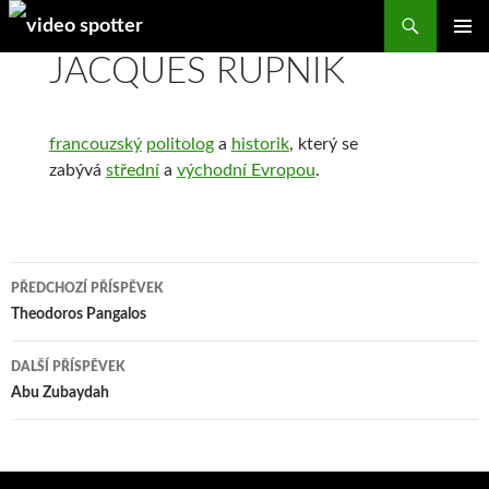
Search
SKIP
JACQUES RUPNIK
PRIMAR
TO
MENU
CONTENT
francouzský
politolog
a
historik
, který se
zabývá
střední
a
východní Evropou
.
Navigace
PŘEDCHOZÍ PŘÍSPĚVEK
pro
Theodoros Pangalos
příspěvky
DALŠÍ PŘÍSPĚVEK
Abu Zubaydah