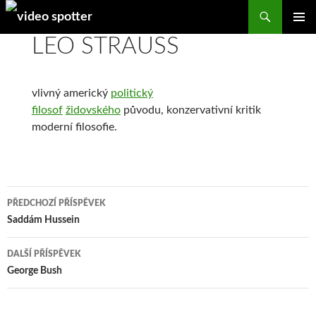
Search
SKIP
LEO STRAUSS
PRIMAR
TO
MENU
CONTENT
vlivný americký
politický
filosof
židovského
původu, konzervativní kritik
moderní filosofie.
Navigace
PŘEDCHOZÍ PŘÍSPĚVEK
pro
Saddám Hussein
příspěvky
DALŠÍ PŘÍSPĚVEK
George Bush