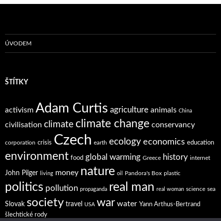
ÚVODEM
ŠTÍTKY
Adam Curtis
agriculture
activism
animals
China
climate change
climate
civilisation
conservancy
Czech
ecology
economics
crisis
education
corporation
earth
environment
global warming
history
food
Greece
internet
nature
money
John Pilger
Pandora's Box
plastic
living
oil
politics
real man
pollution
science
sea
propaganda
real woman
society
war
water
Slovak
travel
Yann Arthus-Bertrand
USA
šlechtické rody