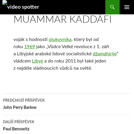
Search
SKIP
MUAMMAR KADDÁFÍ
PRIMAR
TO
MENU
CONTENT
voják s hodností
plukovníka
, který byl od
roku
1969
jako „Vůdce Velké revoluce z 1. září
a Libyjské arabské lidové socialistické
džamáhíríje
“
vládcem
Libye
a do roku 2011 byl také jeden
z nejdéle vládnoucích vůdců na světě.
Navigace
PŘEDCHOZÍ PŘÍSPĚVEK
pro
John Perry Barlow
příspěvky
DALŠÍ PŘÍSPĚVEK
Paul Benowitz