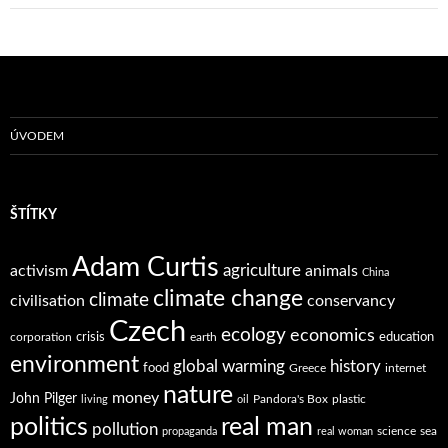
ÚVODEM
ŠTÍTKY
Adam Curtis
agriculture
activism
animals
China
climate change
climate
civilisation
conservancy
Czech
ecology
economics
crisis
education
corporation
earth
environment
global warming
history
food
Greece
internet
nature
money
John Pilger
Pandora's Box
plastic
living
oil
politics
real man
pollution
science
sea
propaganda
real woman