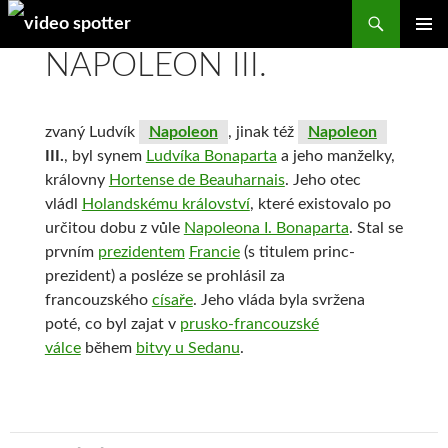
Search
SKIP
NAPOLEON III.
PRIMAR
TO
MENU
CONTENT
zvaný Ludvík
Napoleon
, jinak též
Napoleon
III.
, byl synem
Ludvíka Bonaparta
a jeho manželky,
královny
Hortense de Beauharnais
. Jeho otec
vládl
Holandskému království
, které existovalo po
určitou dobu z vůle
Napoleona I. Bonaparta
. Stal se
prvním
prezidentem
Francie
(s titulem princ-
prezident) a posléze se prohlásil za
francouzského
císaře
. Jeho vláda byla svržena
poté, co byl zajat v
prusko-francouzské
válce
během
bitvy u Sedanu
.