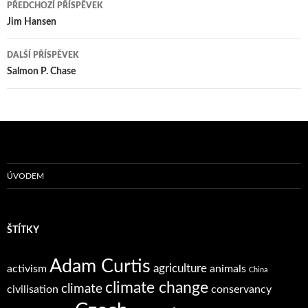
Navigace
PŘEDCHOZÍ PŘÍSPĚVEK
pro
Jim Hansen
příspěvky
DALŠÍ PŘÍSPĚVEK
Salmon P. Chase
ÚVODEM
ŠTÍTKY
Adam Curtis
agriculture
activism
animals
China
climate change
climate
civilisation
conservancy