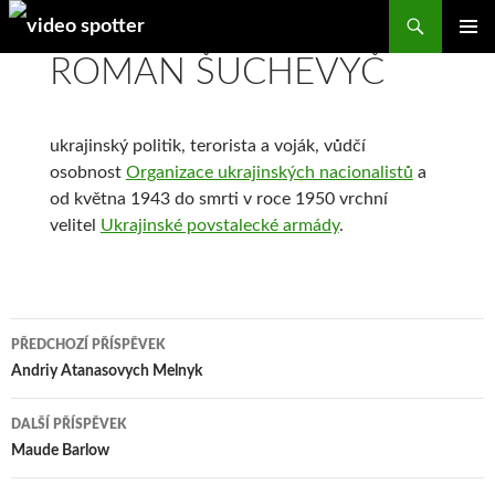
Search
SKIP
ROMAN ŠUCHEVYČ
PRIMAR
TO
MENU
CONTENT
ukrajinský politik, terorista a voják, vůdčí
osobnost
Organizace ukrajinských nacionalistů
a
od května 1943 do smrti v roce 1950 vrchní
velitel
Ukrajinské povstalecké armády
.
Navigace
PŘEDCHOZÍ PŘÍSPĚVEK
pro
Andriy Atanasovych Melnyk
příspěvky
DALŠÍ PŘÍSPĚVEK
Maude Barlow