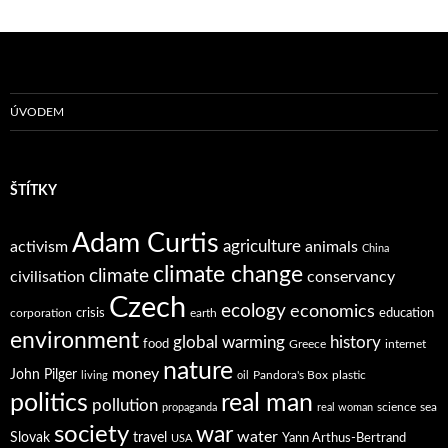
ÚVODEM
ŠTÍTKY
Adam Curtis
agriculture
activism
animals
China
climate change
climate
civilisation
conservancy
Czech
ecology
economics
crisis
education
corporation
earth
environment
global warming
history
food
Greece
internet
nature
money
John Pilger
Pandora's Box
plastic
living
oil
politics
real man
pollution
science
sea
propaganda
real woman
society
war
water
Slovak
travel
Yann Arthus-Bertrand
USA