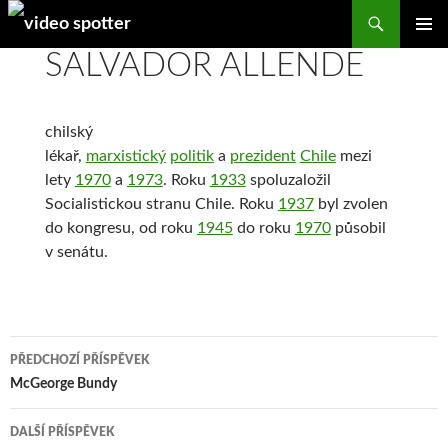
Search
SKIP
SALVADOR ALLENDE
PRIMAR
TO
MENU
CONTENT
chilský
lékař,
marxistický
politik
a
prezident
Chile
mezi
lety
1970
a
1973
. Roku
1933
spoluzaložil
Socialistickou stranu Chile. Roku
1937
byl zvolen
do kongresu, od roku
1945
do roku
1970
působil
v senátu.
Navigace
PŘEDCHOZÍ PŘÍSPĚVEK
pro
McGeorge Bundy
příspěvky
DALŠÍ PŘÍSPĚVEK