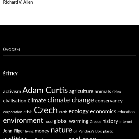
Richard V. Allen
ÚVODEM
ŠTÍTKY
Adam Curtis
agriculture
activism
animals
China
climate change
climate
civilisation
conservancy
Czech
ecology
economics
crisis
education
corporation
earth
environment
global warming
history
food
Greece
internet
nature
money
John Pilger
Pandora's Box
plastic
living
oil