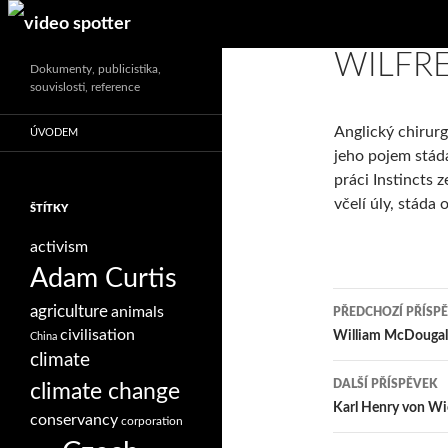
Search
WILFR
Dokumenty, publicistika,
souvislosti, reference
Anglický chirurg
ÚVODEM
jeho pojem stáda
práci Instincts 
včelí úly, stáda 
ŠTÍTKY
activism
Adam Curtis
Navigace
agriculture
animals
PŘEDCHOZÍ PŘÍSP
pro
civilisation
William McDougal
China
climate
příspěvky
DALŠÍ PŘÍSPĚVEK
climate change
Karl Henry von W
conservancy
corporation