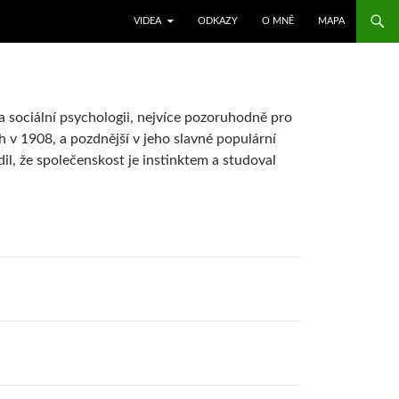
SKIP TO CONTENT
VIDEA
ODKAZY
O MNĚ
MAPA
a sociální psychologii, nejvíce pozoruhodně pro
h v 1908, a pozdnější v jeho slavné populární
rdil, že společenskost je instinktem a studoval