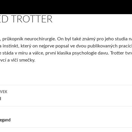
ED TROTTER
, průkopník neurochirurgie. On byl také známý pro jeho studia n
 instinkt, který on nejprve popsal ve dvou publikovaných pracíc
ze stáda v míru a válce, první klasika psychologie davu. Trotter tv
ovcí a vlčí smečky.
ĚVEK
l
iegand