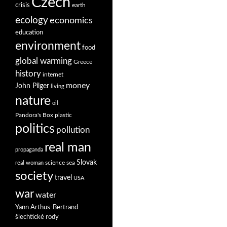
Czech
crisis
earth
ecology
economics
education
environment
food
global warming
Greece
history
internet
money
John Pilger
living
nature
oil
Pandora's Box
plastic
politics
pollution
real man
propaganda
Slovak
science
sea
real woman
society
travel
USA
war
water
Yann Arthus-Bertrand
šlechtické rody