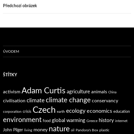
Předchozí obrázek
ÚVODEM
ŠTÍTKY
Adam Curtis
agriculture
activism
animals
China
climate change
climate
civilisation
conservancy
Czech
ecology
economics
crisis
education
corporation
earth
environment
global warming
history
food
Greece
internet
nature
money
John Pilger
Pandora's Box
plastic
living
oil